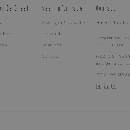
E-MAILADRES
TE
on De Greef
Meer Informatie
Contact
len
Opvolger & Juwelier
Brussel
/
Knokk
BERICHT
erken
Historiek
NSIBLE
Boterstraat 24-
ten
Over ons
1000 Brussel
Contact
(+32) 2 511 95 9
info@maisond
Ik Ga Ermee Akkoord Dat Maison De Greef Mijn Persoonlijke Gegevens V
BE 0400.613.5
VERSTUUR UW A