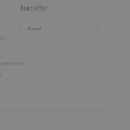
LEFOON
Newsletter
e
26,
8
egreef.com
erwerkt (
Privacybeleid
)
62
ANVRAAG