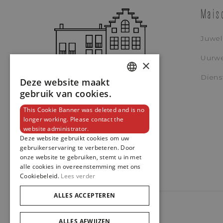
Mais
Juwe
Demeglio
Uurw
×
WITGOUDEN RING EXTE
GEZET MET ZWARTE
Diens
Deze website maakt
DIAMANTEN
DUTCH
gebruik van cookies.
REF. FTP2CDN
ENGLISH
This Cookie Banner was deleted and is no
longer working. Please contact the
FRENCH
website administrator.
Deze website gebruikt cookies om uw
gebruikerservaring te verbeteren. Door
onze website te gebruiken, stemt u in met
alle cookies in overeenstemming met ons
Cookiebeleid.
Lees verder
ALLES ACCEPTEREN
ALLES AFWIJZEN