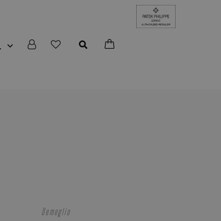
L
Demeglio