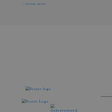
Atelier Wittmann
ROOSGOUDEN SOLIS RI
GEZET MET EEN AMETHI
GROENE SAFFIEREN
REF. SOL001BA800-203