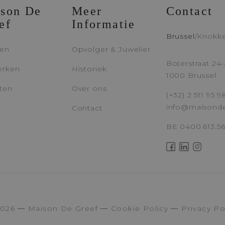
(
Privacybeleid
)
son De
Meer
Contact
ef
Informatie
VERSTUUR UW A
Brussel
/
Knokk
len
Opvolger & Juwelier
Boterstraat 24-
erken
Historiek
1000 Brussel
ten
Over ons
(+32) 2 511 95 9
info@maisond
Contact
BE 0400.613.5
2026
Maison De Greef
Cookie Policy
Privacy Po