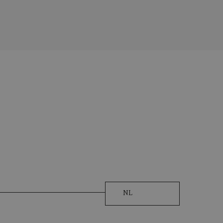
LEFOON
NL
ersoonlijke Gegevens Verwerkt