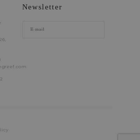
Newsletter
ANVRAAG
e
26,
8
egreef.com
62
licy