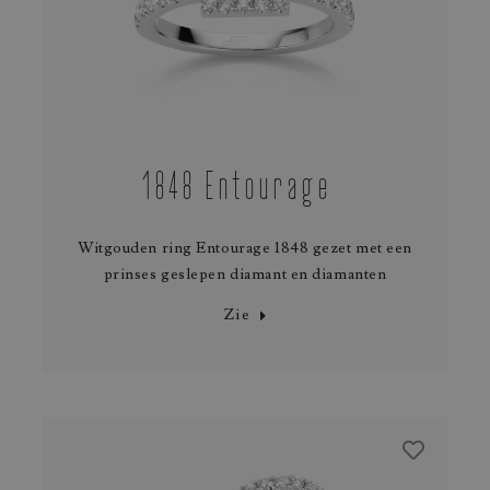
1848 Entourage
Witgouden ring Entourage 1848 gezet met een
prinses geslepen diamant en diamanten
Zie