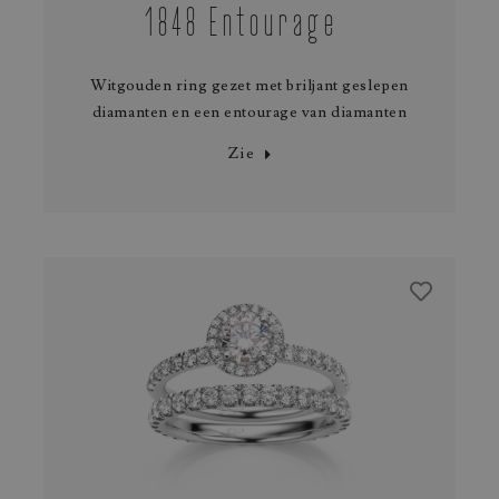
1848 Entourage
Witgouden ring gezet met briljant geslepen
diamanten en een entourage van diamanten
Zie