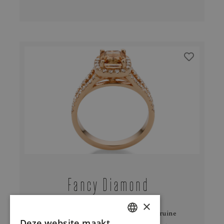
Fancy Diamond
×
Rose gouden ring gezet met een bruine
Deze website maakt