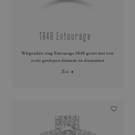
1848 Entourage
Witgouden ring Entourage 1848 gezet met een
ovale geslepen diamant en diamanten
Zie