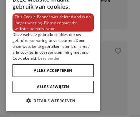
diamant en briljant geslepen diamanten
DUTCH
gebruik van cookies.
ENGLISH
Zie
This Cookie Banner was deleted and is no
longer working. Please contact the
FRENCH
website administrator.
Deze website gebruikt cookies om uw
gebruikerservaring te verbeteren. Door
onze website te gebruiken, stemt u in met
alle cookies in overeenstemming met ons
Cookiebeleid.
Lees verder
ALLES ACCEPTEREN
ALLES AFWIJZEN
DETAILS WEERGEVEN
Fancy Shape